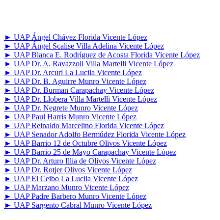
► UAP Ángel Chávez Florida Vicente López
► UAP Ángel Scalise Villa Adelina Vicente López
► UAP Blanca E. Rodríguez de Acosta Florida Vicente López
► UAP Dr. A. Ravazzoli Villa Martelli Vicente López
► UAP Dr. Arcuri La Lucila Vicente López
► UAP Dr. B. Aguirre Munro Vicente López
► UAP Dr. Burman Carapachay Vicente López
► UAP Dr. Llobera Villa Martelli Vicente López
► UAP Dr. Negrete Munro Vicente López
► UAP Paul Harris Munro Vicente López
► UAP Reinaldo Marcelino Florida Vicente López
► UAP Senador Adolfo Bermúdez Florida Vicente López
► UAP Barrio 12 de Octubre Olivos Vicente López
► UAP Barrio 25 de Mayo Carapachay Vicente López
► UAP Dr. Arturo Illia de Olivos Vicente López
► UAP Dr. Rotjer Olivos Vicente López
► UAP El Ceibo La Lucila Vicente López
► UAP Marzano Munro Vicente López
► UAP Padre Barbero Munro Vicente López
► UAP Sargento Cabral Munro Vicente López